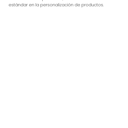
estándar en la personalización de productos.
Características
revolucionarias
La
Imprimo
CILINDER 360º
incorpora tecnología de
impresión UV LED ecofriendly, con cabezales Ricoh de
alta precisión y sistema de detección automática
de altura. Su capacidad para imprimir sobre